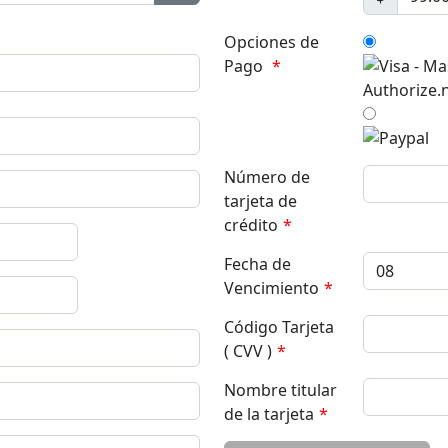
Mostrar contraseña
Opciones de
Pago
*
Número de
tarjeta de
crédito
*
Fecha de
Vencimiento
*
Código Tarjeta
( CVV )
*
Nombre titular
de la tarjeta
*